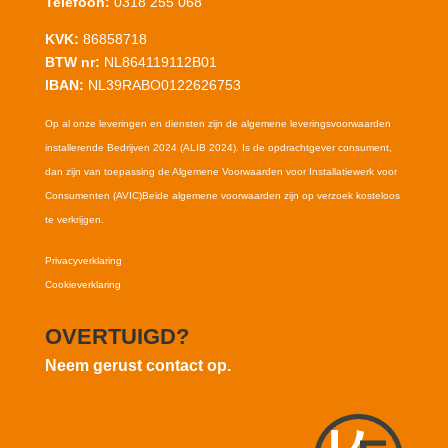
Telefoon:
0318 255 068
KVK:
86858718
BTW nr:
NL864119112B01
IBAN:
NL39RABO0122626753
Op al onze leveringen en diensten zijn de algemene leveringsvoorwaarden
installerende Bedrijven 2024 (ALIB 2024). Is de opdrachtgever consument,
dan zijn van toepassing de Algemene Voorwaarden voor Installatiewerk voor
Consumenten (AVIC)Beide algemene voorwaarden zijn op verzoek kosteloos
te verkrijgen.
Privacyverklaring
Cookieverklaring
OVERTUIGD?
Neem gerust contact op.