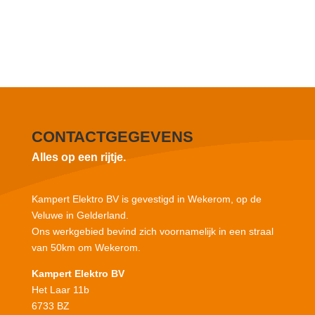
CONTACTGEGEVENS
Alles op een rijtje.
Kampert Elektro BV is gevestigd in Wekerom, op de
Veluwe in Gelderland.
Ons werkgebied bevind zich voornamelijk in een straal
van 50km om Wekerom.
Kampert Elektro BV
Het Laar 11b
6733 BZ